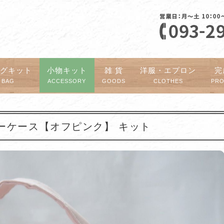
ッグキット
小物キット
雑 貨
洋服・エプロン
完
BAG
ACCESSORY
GOODS
CLOTHES
PR
ティーケース【オフピンク】 キット