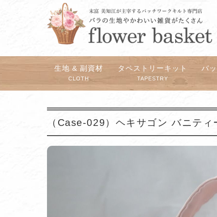
生地 & 副資材
タペストリーキット
バ
CLOTH
TAPESTRY
（Case-029）ヘキサゴン バニ