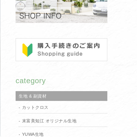
category
生地 & 副資材
カットクロス
末富美知江 オリジナル生地
YUWA生地