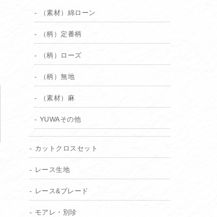
（素材）綿ローン
（柄）定番柄
（柄）ローズ
（柄）無地
（素材）麻
YUWAその他
カットクロスセット
レース生地
レース&ブレード
モアレ・別珍