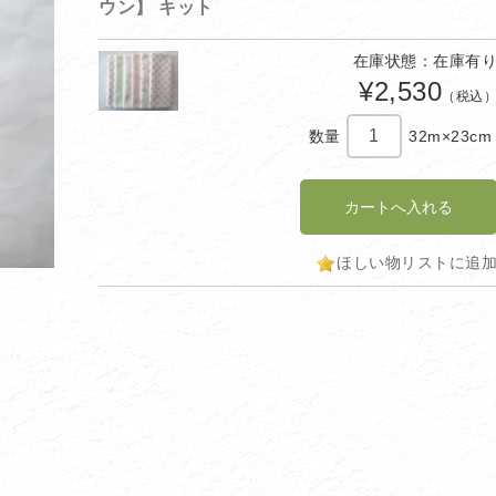
ウン】 キット
在庫状態：在庫有
¥2,530
（税込
数量
32m×23cm
ほしい物リストに追