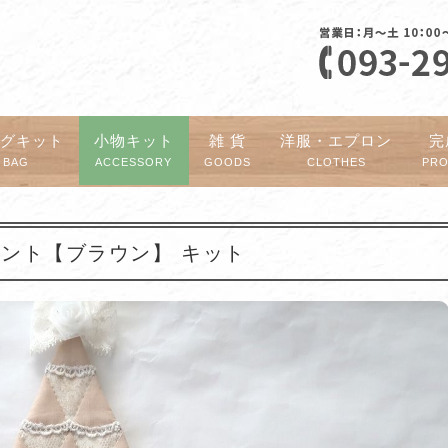
ッグキット
小物キット
雑 貨
洋服・エプロン
完
BAG
ACCESSORY
GOODS
CLOTHES
PR
ーナメント【ブラウン】 キット