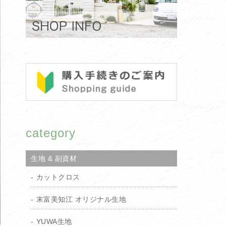
category
生地 & 副資材
カットクロス
末富美知江 オリジナル生地
YUWA生地