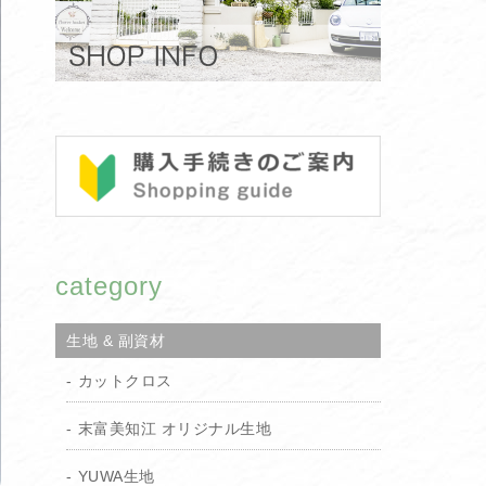
category
生地 & 副資材
カットクロス
末富美知江 オリジナル生地
YUWA生地