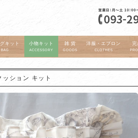
ッグキット
小物キット
雑 貨
洋服・エプロン
完
BAG
ACCESSORY
GOODS
CLOTHES
PR
ル クッション キット