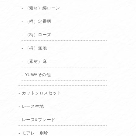
（素材）綿ローン
（柄）定番柄
（柄）ローズ
（柄）無地
（素材）麻
YUWAその他
カットクロスセット
レース生地
レース&ブレード
モアレ・別珍