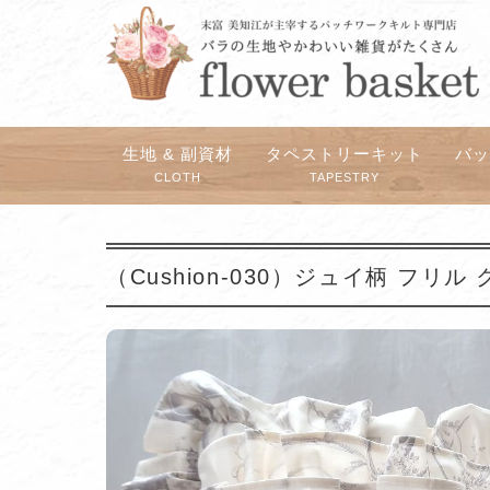
生地 & 副資材
タペストリーキット
バ
CLOTH
TAPESTRY
（Cushion-030）ジュイ柄 フリ