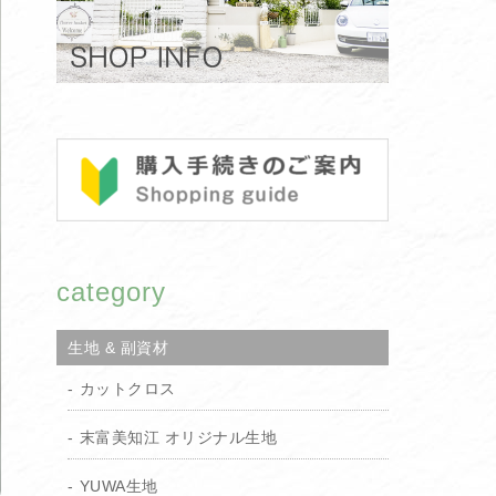
category
生地 & 副資材
カットクロス
末富美知江 オリジナル生地
YUWA生地