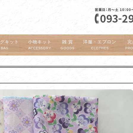
ッグキット
小物キット
雑 貨
洋服・エプロン
完
BAG
ACCESSORY
GOODS
CLOTHES
PR