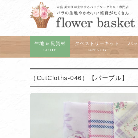
生地 & 副資材
タペストリーキット
バ
CLOTH
TAPESTRY
（CutCloths-046）【パープル】