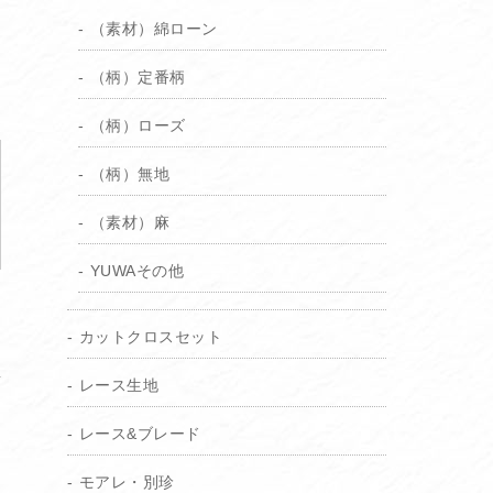
（素材）綿ローン
（柄）定番柄
（柄）ローズ
（柄）無地
（素材）麻
YUWAその他
カットクロスセット
レース生地
レース&ブレード
モアレ・別珍