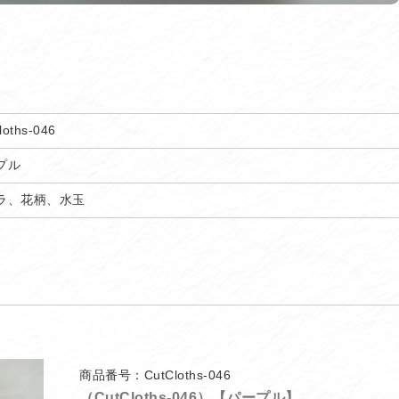
loths-046
プル
ラ、花柄、水玉
商品番号：CutCloths-046
（CutCloths-046）【パープル】