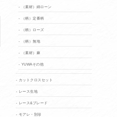
（素材）綿ローン
（柄）定番柄
（柄）ローズ
（柄）無地
（素材）麻
YUWAその他
カットクロスセット
レース生地
り
レース&ブレード
）
モアレ・別珍