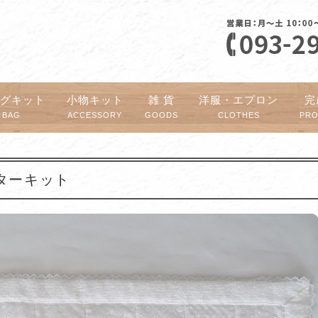
ッグキット
小物キット
雑 貨
洋服・エプロン
完
BAG
ACCESSORY
GOODS
CLOTHES
PR
ンターキット