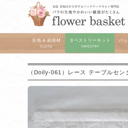
生地 & 副資材
タペストリーキット
バ
CLOTH
TAPESTRY
（Doily-061）レース テーブルセ