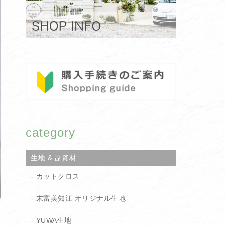
category
生地 & 副資材
カットクロス
末富美知江 オリジナル生地
YUWA生地