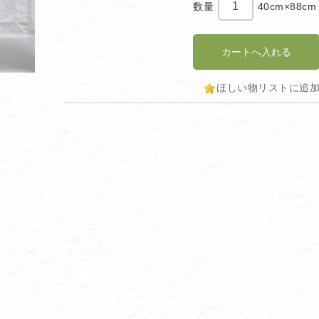
数量
40cm×88cm
ほしい物リストに追