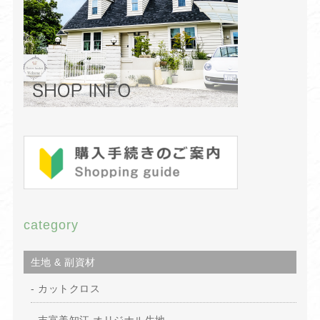
category
生地 & 副資材
カットクロス
末富美知江 オリジナル生地