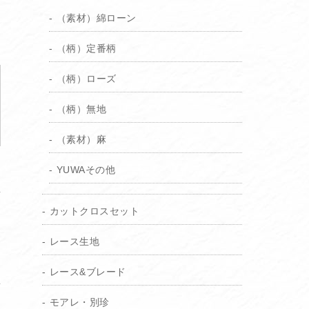
（素材）綿ローン
（柄）定番柄
（柄）ローズ
（柄）無地
（素材）麻
YUWAその他
カットクロスセット
レース生地
レース&ブレード
り
モアレ・別珍