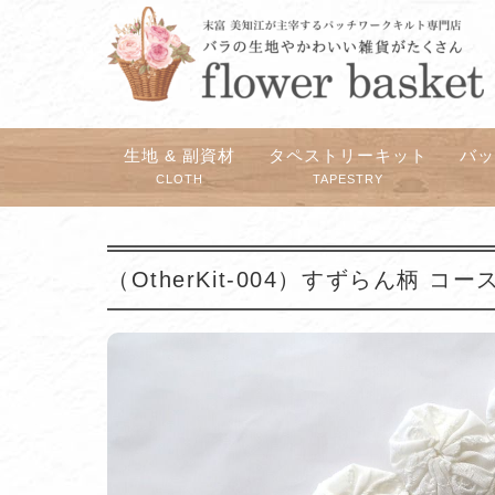
生地 & 副資材
タペストリーキット
バ
CLOTH
TAPESTRY
（OtherKit-004）すずらん柄 コ