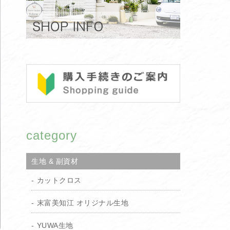
category
生地 & 副資材
カットクロス
末富美知江 オリジナル生地
YUWA生地