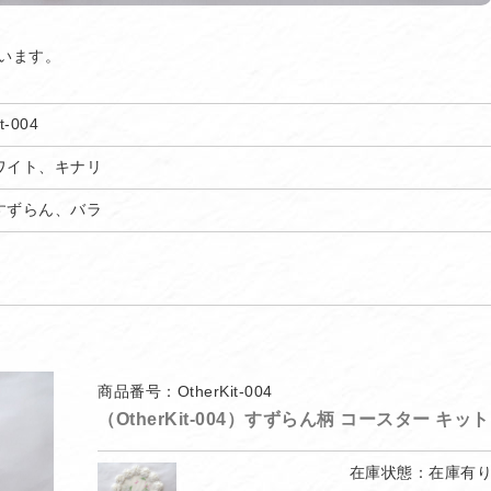
います。
t-004
ワイト、キナリ
すずらん、バラ
商品番号：OtherKit-004
（OtherKit-004）すずらん柄 コースター キット
在庫状態：在庫有