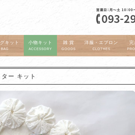
ッグキット
小物キット
雑 貨
洋服・エプロン
完
BAG
ACCESSORY
GOODS
CLOTHES
PR
ースター キット