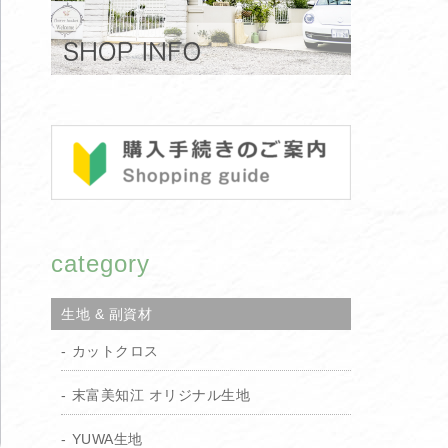
category
生地 & 副資材
カットクロス
末富美知江 オリジナル生地
YUWA生地