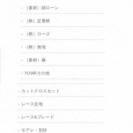
（素材）綿ローン
（柄）定番柄
（柄）ローズ
（柄）無地
（素材）麻
YUWAその他
カットクロスセット
レース生地
レース&ブレード
モアレ・別珍