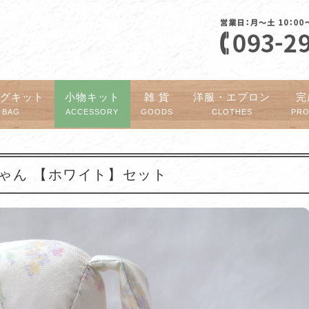
ッグキット
小物キット
雑 貨
洋服・エプロン
完
BAG
ACCESSORY
GOODS
CLOTHES
PR
ぎちゃん 【ホワイト】セット