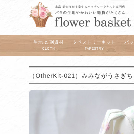
生地 & 副資材
タペストリーキット
バ
CLOTH
TAPESTRY
（OtherKit-021）みみながうさ