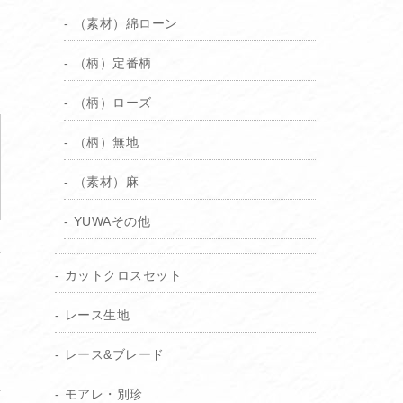
（素材）綿ローン
（柄）定番柄
（柄）ローズ
（柄）無地
（素材）麻
YUWAその他
カットクロスセット
レース生地
レース&ブレード
モアレ・別珍