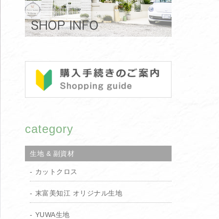
category
生地 & 副資材
カットクロス
末富美知江 オリジナル生地
YUWA生地