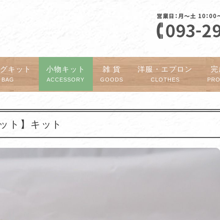
ッグキット
小物キット
雑 貨
洋服・エプロン
完
BAG
ACCESSORY
GOODS
CLOTHES
PR
小セット】キット