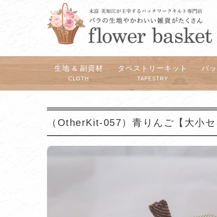
生地 & 副資材
タペストリーキット
バ
CLOTH
TAPESTRY
（OtherKit-057）青りんご【大