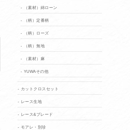
（素材）綿ローン
（柄）定番柄
（柄）ローズ
（柄）無地
（素材）麻
YUWAその他
カットクロスセット
レース生地
レース&ブレード
モアレ・別珍