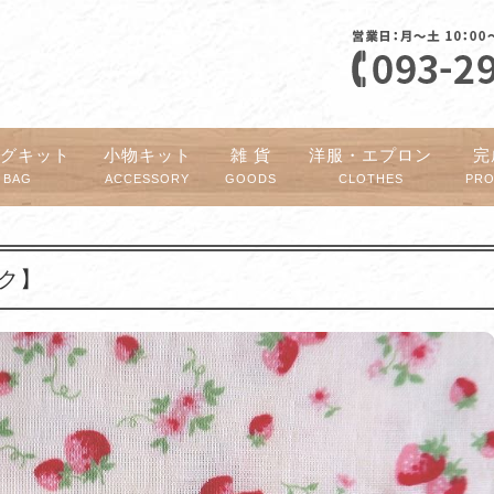
ッグキット
小物キット
雑 貨
洋服・エプロン
完
BAG
ACCESSORY
GOODS
CLOTHES
PR
ンク】