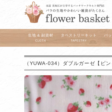
生地 & 副資材
タペストリーキット
バ
CLOTH
TAPESTRY
（YUWA-034）ダブルガーゼ【ピ