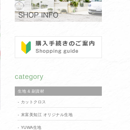
category
生地 & 副資材
カットクロス
末富美知江 オリジナル生地
YUWA生地