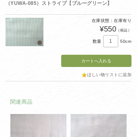
（YUWA-085）ストライプ【ブルーグリーン】
在庫状態：在庫有り
¥550
（税込）
数量
50cm
ほしい物リストに追加
関連商品