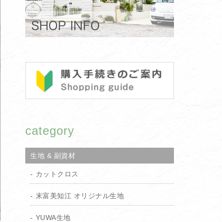
category
生地 & 副資材
カットクロス
末富美知江 オリジナル生地
YUWA生地