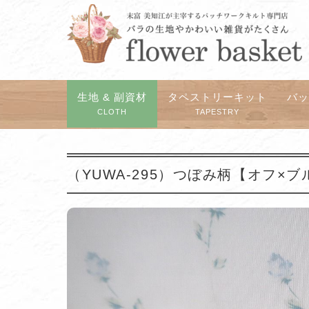
生地 & 副資材
タペストリーキット
バ
CLOTH
TAPESTRY
（YUWA-295）つぼみ柄【オフ×ブ