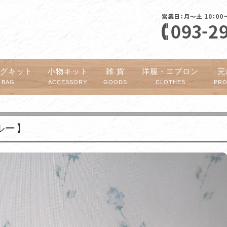
ッグキット
小物キット
雑 貨
洋服・エプロン
完
BAG
ACCESSORY
GOODS
CLOTHES
PR
ルー】