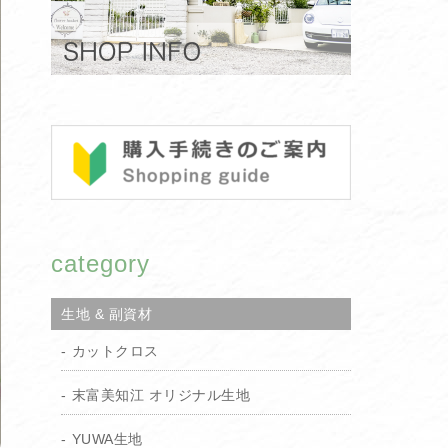
category
生地 & 副資材
カットクロス
末富美知江 オリジナル生地
YUWA生地