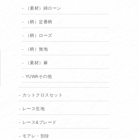
（素材）綿ローン
（柄）定番柄
（柄）ローズ
（柄）無地
（素材）麻
YUWAその他
カットクロスセット
レース生地
レース&ブレード
モアレ・別珍