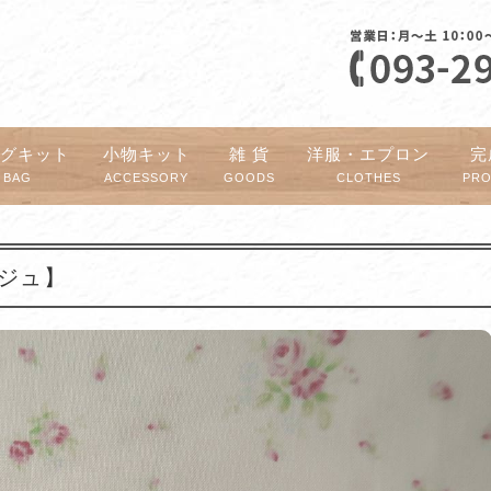
ッグキット
小物キット
雑 貨
洋服・エプロン
完
BAG
ACCESSORY
GOODS
CLOTHES
PR
ージュ】