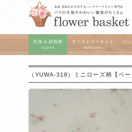
生地 & 副資材
タペストリーキット
バ
CLOTH
TAPESTRY
（YUWA-318）ミニローズ柄【ベ