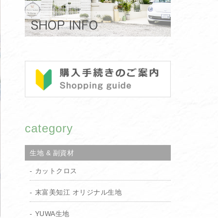
category
生地 & 副資材
カットクロス
末富美知江 オリジナル生地
YUWA生地