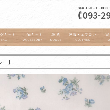
ッグキット
小物キット
雑 貨
洋服・エプロン
完
BAG
ACCESSORY
GOODS
CLOTHES
PR
ルー】