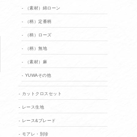
（素材）綿ローン
（柄）定番柄
（柄）ローズ
（柄）無地
（素材）麻
YUWAその他
カットクロスセット
レース生地
レース&ブレード
り
モアレ・別珍