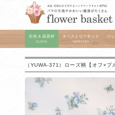
生地 & 副資材
タペストリーキット
バ
CLOTH
TAPESTRY
（YUWA-371）ローズ柄【オフ×ブ