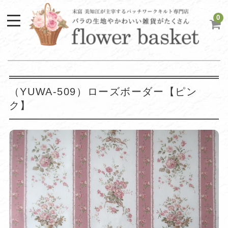
0
（YUWA-509）ローズボーダー【ピン
ク】