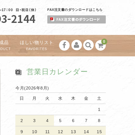
FAX注文書のダウンロードはこちら
0
成品
ほしい物リスト
ODUCT
FAVORITES
営業日カレンダー
今月(2026年8月)
日
月
火
水
木
金
土
1
2
3
4
5
6
7
8
9
10
11
12
13
14
15