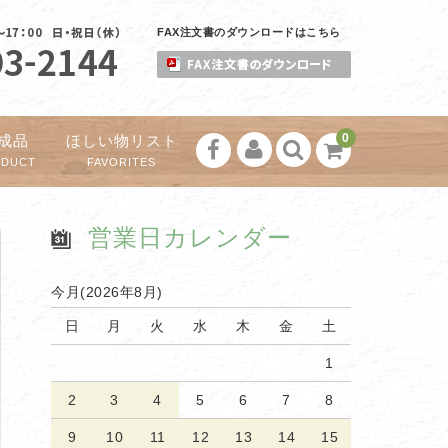
FAX注文書のダウンロードはこちら
0
成品
ほしい物リスト
ODUCT
FAVORITES
営業日カレンダー
今月(2026年8月)
日
月
火
水
木
金
土
1
2
3
4
5
6
7
8
9
10
11
12
13
14
15