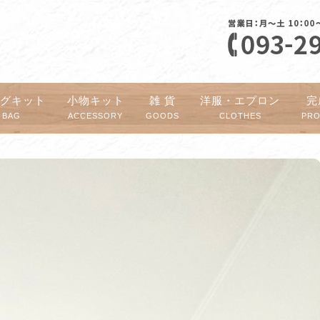
ッグキット
小物キット
雑 貨
洋服・エプロン
完
BAG
ACCESSORY
GOODS
CLOTHES
PR