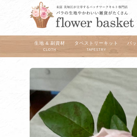
生地 & 副資材
タペストリーキット
バ
CLOTH
TAPESTRY