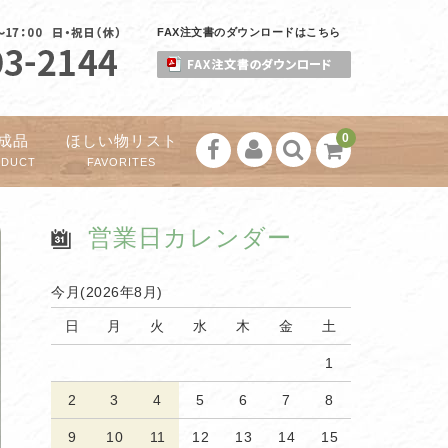
FAX注文書のダウンロードはこちら
0
成品
ほしい物リスト
ODUCT
FAVORITES
営業日カレンダー
今月(2026年8月)
日
月
火
水
木
金
土
1
2
3
4
5
6
7
8
9
10
11
12
13
14
15