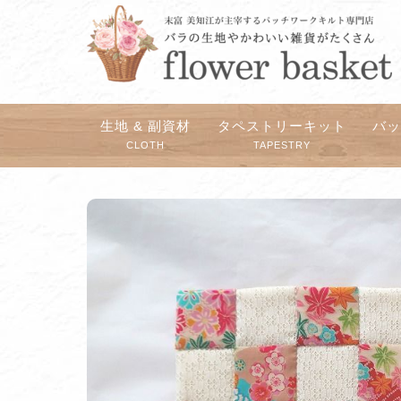
生地 & 副資材
タペストリーキット
バ
CLOTH
TAPESTRY