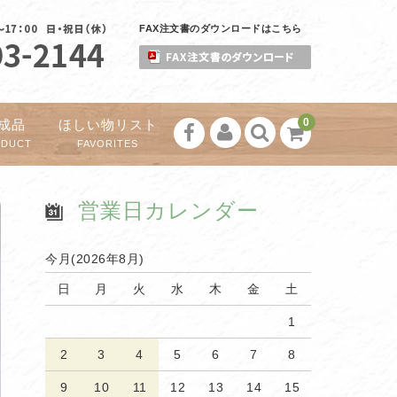
FAX注文書のダウンロードはこちら
0
成品
ほしい物リスト
ODUCT
FAVORITES
営業日カレンダー
今月(2026年8月)
日
月
火
水
木
金
土
1
2
3
4
5
6
7
8
9
10
11
12
13
14
15