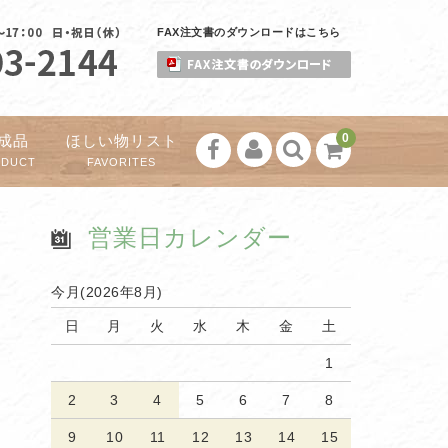
FAX注文書のダウンロードはこちら
0
成品
ほしい物リスト
ODUCT
FAVORITES
営業日カレンダー
今月(2026年8月)
日
月
火
水
木
金
土
1
2
3
4
5
6
7
8
9
10
11
12
13
14
15