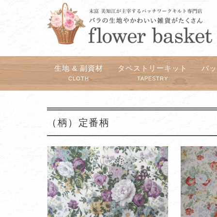
生地 & 副資材
タペストリーキット
バ
CLOTH
TAPESTRY
（柄）定番柄