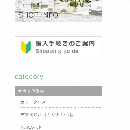
ー
category
生地 & 副資材
カットクロス
末富美知江 オリジナル生地
YUWA生地