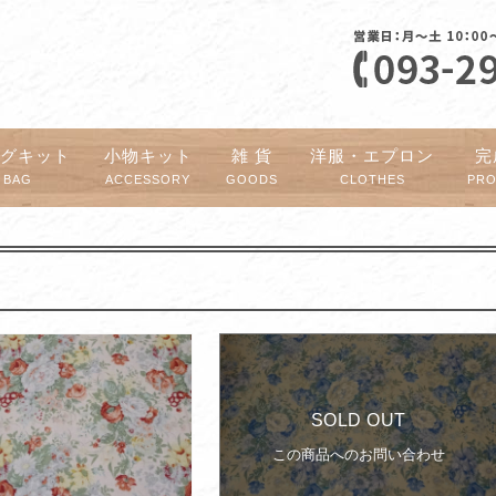
ッグキット
小物キット
雑 貨
洋服・エプロン
完
BAG
ACCESSORY
GOODS
CLOTHES
PR
SOLD OUT
この商品へのお問い合わせ