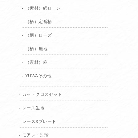
（素材）綿ローン
（柄）定番柄
（柄）ローズ
（柄）無地
（素材）麻
YUWAその他
カットクロスセット
レース生地
レース&ブレード
モアレ・別珍