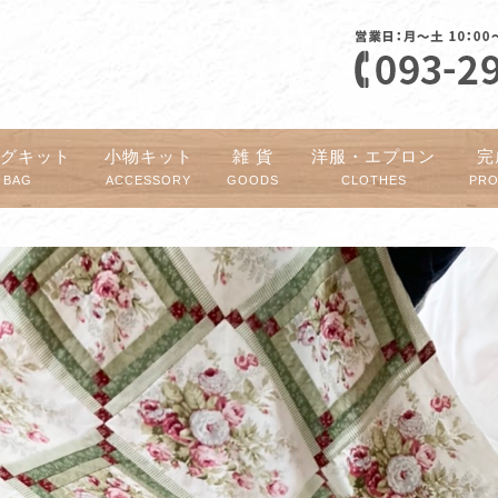
ッグキット
小物キット
雑 貨
洋服・エプロン
完
BAG
ACCESSORY
GOODS
CLOTHES
PR