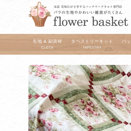
生地 & 副資材
タペストリーキット
バ
CLOTH
TAPESTRY