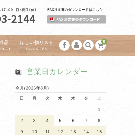
FAX注文書のダウンロードはこちら
0
成品
ほしい物リスト
ODUCT
FAVORITES
営業日カレンダー
今月(2026年8月)
日
月
火
水
木
金
土
1
2
3
4
5
6
7
8
9
10
11
12
13
14
15